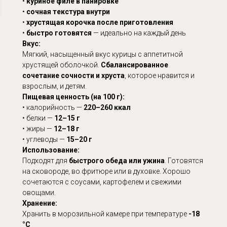
•
куриное филе в панировке
•
сочная текстура внутри
•
хрустящая корочка после приготовления
•
быстро готовятся
— идеально на каждый день
Вкус:
Мягкий, насыщенный вкус курицы с аппетитной
хрустящей оболочкой.
Сбалансированное
сочетание сочности и хруста
, которое нравится и
взрослым, и детям.
Пищевая ценность (на 100 г):
• калорийность —
220–260 ккал
• белки —
12–15 г
• жиры —
12–18 г
• углеводы —
15–20 г
Использование:
Подходят для
быстрого обеда или ужина
. Готовятся
на сковороде, во фритюре или в духовке. Хорошо
сочетаются с соусами, картофелем и свежими
овощами.
Хранение:
Хранить в морозильной камере при температуре
-18
°C