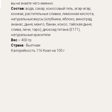
вы не знаете чего именно.
Состав:
вода, сахар, кокосовый гель, агар-агар,
конжак, растительные сливки, лимонная кислота,
натуральные вкусы (клубника, яблоко, виноград,
ананас, дыня, манго, банан, кокос, тайская дыня,
слива, личи, таро), диоксид титана (Е171),
натуральные красители
Вес
~ 400 гр
Страна
- Вьетнам
Калорийность 116 Ккал на 100 г.