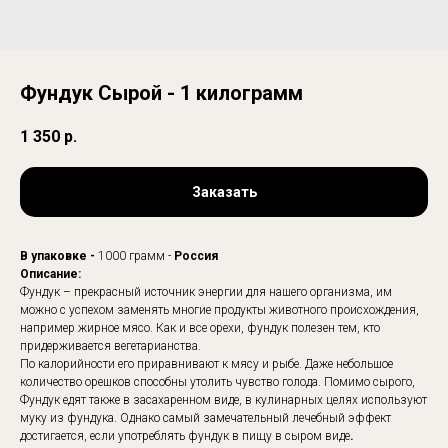
Фундук Сырой - 1 килограмм
1 350
р.
Заказать
В упаковке -
1000 грамм -
Россия
Описание:
Фундук – прекрасный источник энергии для нашего организма, им
можно с успехом заменять многие продукты животного происхождения,
например жирное мясо. Как и все орехи, фундук полезен тем, кто
придерживается вегетарианства.
По калорийности его приравнивают к мясу и рыбе. Даже небольшое
количество орешков способны утолить чувство голода. Помимо сырого,
Фундук едят также в засахаренном виде, в кулинарных целях используют
муку из фундука. Однако самый замечательный лечебный эффект
достигается, если употреблять фундук в пищу в сыром виде
.